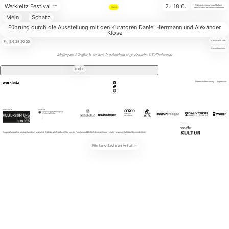
Werkleitz Festival
2.–18.6.
Kornspeicher und Inspektorhaus
2023
English
beim Novalis-Museum Wiederstedt
Mein
Schatz
Führung durch die Ausstellung mit den Kuratoren Daniel Herrmann und Alexander
Klose
Personen
Fr,
2.6.23
20:00
Alexander Klose
Daniel Herrmann
Schäfergasse 8
Treffpunkt vor dem Inspektorhaus
06456
Arnstein, OT Wiederstedt
Media
mehr
Datenschutzerklärung
Impressum
Gefördert durch die
Gefördert von
Kulturpartner
Kooperationspartner sind der Landkreis Mansfeld-Südharz, die Stadt Arnstein und die Forschungsstätte für Frühromantik und Novalis-Museum Schloss Oberwiederstedt.
Filmland Sachsen Anhalt
+